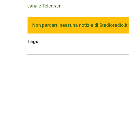
canale Telegram
Non perderti nessuna notizia di Stadioradio.it!
Tags