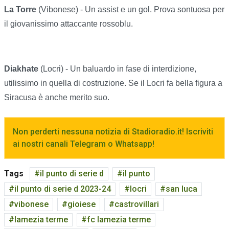
La Torre
(Vibonese) - Un assist e un gol. Prova sontuosa per
il giovanissimo attaccante rossoblu.
Diakhate
(Locri) - Un baluardo in fase di interdizione,
utilissimo in quella di costruzione. Se il Locri fa bella figura a
Siracusa è anche merito suo.
Non perderti nessuna notizia di Stadioradio.it! Iscriviti
ai nostri canali Telegram o Whatsapp!
Tags
il punto di serie d
il punto
il punto di serie d 2023-24
locri
san luca
vibonese
gioiese
castrovillari
lamezia terme
fc lamezia terme