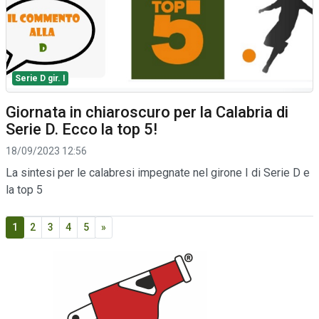
Serie D gir. I
Giornata in chiaroscuro per la Calabria di
Serie D. Ecco la top 5!
18/09/2023 12:56
La sintesi per le calabresi impegnate nel girone I di Serie D e
la top 5
1
2
3
4
5
»