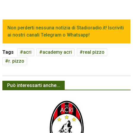
Non perderti nessuna notizia di Stadioradio.it! Iscriviti
ai nostri canali Telegram o Whatsapp!
Tags
acri
academy acri
real pizzo
r. pizzo
Può interessarti anche...