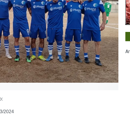
Ar
o:
23/2024