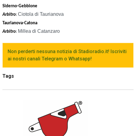
Siderno-Gebbione
Ciotola di Taurianova
Arbitro
:
Taurianova-Catona
Millea di Catanzaro
Arbitro
:
Non perderti nessuna notizia di Stadioradio.it! Iscriviti
ai nostri canali Telegram o Whatsapp!
Tags