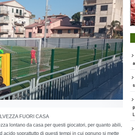
a
s
p
LVEZZA FUORI CASA
za lontano da casa per questi giocatori, per quanto abili,
acido soprattutto di questi tempi in cui ognuno si mette