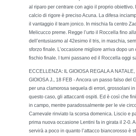
al riparo per centrare con agio il proprio obiettiv
calcio di rigore è preciso Acuna. La difesa inciamp
il vantaggio il team jonico. In mischia fa centro Za
Melicucco preme. Regge l’urto il Roccella fino alla
dell’entusiasmo al 42esimo il tris, in maschia, sem
sforzo finale. L’occasione migliore arriva dopo un ca
fischio finale. I turni passano ed il Roccella ogg
ECCELLENZA: IL GIOIOSA REGALA A NATAL
GIOIOSA J., 18 FEB - Ancora un passo falso del Gio
per una clamorosa sequela di errori, grossolani in
questo caso, gli attaccanti ospiti. Ed è così che fi
in campo, mentre paradossalmente per le vie circosta
Carnevale rinviato la scorsa domenica. Liscio e pa
prima nuova occasione Lentini fa in girata il 2-0.
servirà a poco in quanto l’attacco biancorosso è st