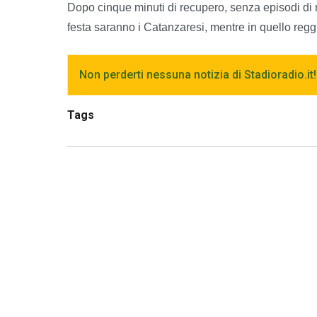
Dopo cinque minuti di recupero, senza episodi di ril
festa saranno i Catanzaresi, mentre in quello reggin
Non perderti nessuna notizia di Stadioradio.it!
Tags