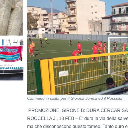
Cammino in salita per il Gioiosa Jonica ed il Roccella
PROMOZIONE, GIRONE B: DURA CERCAR SA
ROCCELLA J., 18 FEB – E’ dura la via della salvez
ma che disconoscono questo torneo. Tanto duro ed 