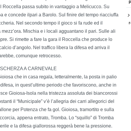
p
o. Il Roccella passa subito in vantaggio a Melicucco. Su
a e concede ilpari a Barolo. Sul finire del tempo riacciuffa
ccheria. Nel secondo tempo il gioco si fa rude ed il
r
 mezz’ora. Mischia e i locali agguantano il pari. Sulle ali
pre. Si rimette a fare la gara il Roccella che produce lo
lcio d’angolo. Nel traffico libera la difesa ed arriva il
i sarebbe, comunque retrocesso.
E, SCHERZA A CARNEVALE
iosa che in casa regala, letteralmente, la posta in palio
 difesa, in quest’ultimo periodo che favoriscono, anche in
nisce Gioiosa-Isola nella tristezza assoluta dei biancorossi
nti il “Municipale” v’è l’allegria dei carri allegorici del
llone per Potenza che fa gol. Gioiosa, tramortito e sulla
 Accorcia, appena entrato, Tromba. Lo “squillo” di Tromba
erile e la difesa giallorossa reggerà bene la pressione.