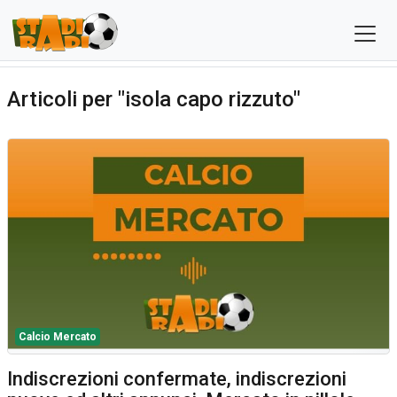
Articoli per "isola capo rizzuto"
Calcio Mercato
Indiscrezioni confermate, indiscrezioni