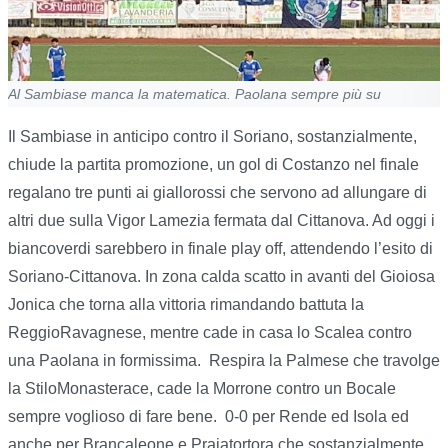
Al Sambiase manca la matematica. Paolana sempre più su
Il Sambiase in anticipo contro il Soriano, sostanzialmente,
chiude la partita promozione, un gol di Costanzo nel finale
regalano tre punti ai giallorossi che servono ad allungare di
altri due sulla Vigor Lamezia fermata dal Cittanova. Ad oggi i
biancoverdi sarebbero in finale play off, attendendo l’esito di
Soriano-Cittanova. In zona calda scatto in avanti del Gioiosa
Jonica che torna alla vittoria rimandando battuta la
ReggioRavagnese, mentre cade in casa lo Scalea contro
una Paolana in formissima.
Respira la Palmese che travolge
la StiloMonasterace, cade la Morrone contro un Bocale
sempre voglioso di fare bene.
0-0 per Rende ed Isola ed
anche per Brancaleone e Praiatortora che sostanzialmente