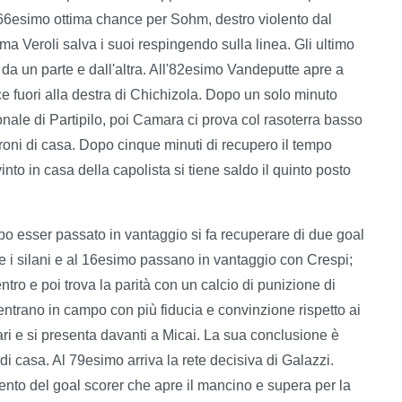
l 66esimo ottima chance per Sohm, destro violento dal
 ma Veroli salva i suoi respingendo sulla linea. Gli ultimo
i da un parte e dall'altra. All'82esimo Vandeputte apre a
e fuori alla destra di Chichizola. Dopo un solo minuto
onale di Partipilo, poi Camara ci prova col rasoterra basso
droni di casa. Dopo cinque minuti di recupero il tempo
into in casa della capolista si tiene saldo il quinto posto
po esser passato in vantaggio si fa recuperare di due goal
e i silani e al 16esimo passano in vantaggio con Crespi;
entro e poi trova la parità con un calcio di punizione di
ntrano in campo con più fiducia e convinzione rispetto ai
ri e si presenta davanti a Micai. La sua conclusione è
di casa. Al 79esimo arriva la rete decisiva di Galazzi.
mento del goal scorer che apre il mancino e supera per la