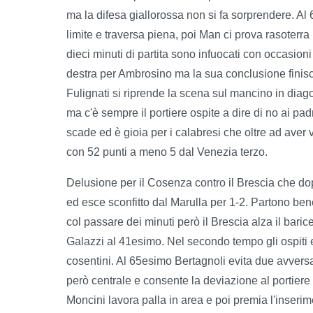
ma la difesa giallorossa non si fa sorprendere. A
limite e traversa piena, poi Man ci prova rasoterra
dieci minuti di partita sono infuocati con occasion
destra per Ambrosino ma la sua conclusione finisc
Fulignati si riprende la scena sul mancino in diag
ma c'è sempre il portiere ospite a dire di no ai pa
scade ed è gioia per i calabresi che oltre ad aver v
con 52 punti a meno 5 dal Venezia terzo.
Delusione per il Cosenza contro il Brescia che do
ed esce sconfitto dal Marulla per 1-2. Partono ben
col passare dei minuti però il Brescia alza il baric
Galazzi al 41esimo. Nel secondo tempo gli ospiti e
cosentini. Al 65esimo Bertagnoli evita due avversa
però centrale e consente la deviazione al portiere 
Moncini lavora palla in area e poi premia l'inseri