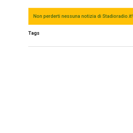
Non perderti nessuna notizia di Stadioradio.it!
Tags