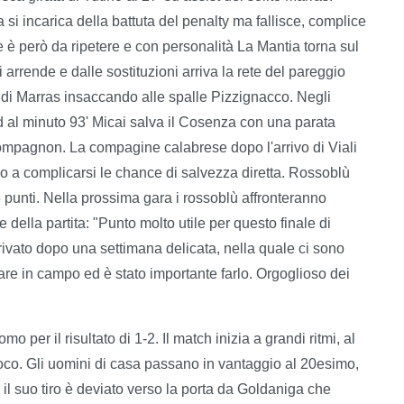
 si incarica della battuta del penalty ma fallisce, complice
re è però da ripetere e con personalità La Mantia torna sul
 arrende e dalle sostituzioni arriva la rete del pareggio
e di Marras insaccando alle spalle Pizzignacco. Negli
 ed al minuto 93' Micai salva il Cosenza con una parata
ompagnon. La compagine calabrese dopo l'arrivo di Viali
iano a complicarsi le chance di salvezza diretta. Rossoblù
unti. Nella prossima gara i rossoblù affronteranno
e della partita: "Punto molto utile per questo finale di
ivato dopo una settimana delicata, nella quale ci sono
are in campo ed è stato importante farlo. Orgoglioso dei
o per il risultato di 1-2. Il match inizia a grandi ritmi, al
ioco. Gli uomini di casa passano in vantaggio al 20esimo,
, il suo tiro è deviato verso la porta da Goldaniga che