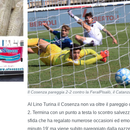
Il Cosenza pareggia 2-2 contro la FeralPisalò, il Catan
Al Lino Turina il Cosenza non va oltre il pareggio
2. Termina con un punto a testa lo scontro salvezza
sfida che ha regalato numerose occasioni ed emoz
minuto 19' ma viene subito pareggiato dalla pazzesc