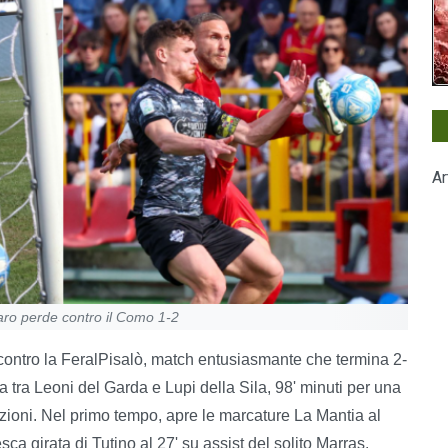
Ar
zaro perde contro il Como 1-2
 contro la FeralPisalò, match entusiasmante che termina 2-
 tra Leoni del Garda e Lupi della Sila, 98' minuti per una
ioni. Nel primo tempo, apre le marcature La Mantia al
a girata di Tutino al 27' su assist del solito Marras.