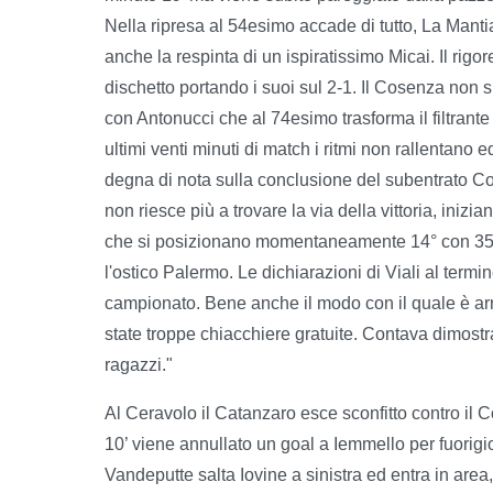
Nella ripresa al 54esimo accade di tutto, La Mantia
anche la respinta di un ispiratissimo Micai. Il rigo
dischetto portando i suoi sul 2-1. Il Cosenza non si
con Antonucci che al 74esimo trasforma il filtrant
ultimi venti minuti di match i ritmi non rallentano
degna di nota sulla conclusione del subentrato C
non riesce più a trovare la via della vittoria, iniz
che si posizionano momentaneamente 14° con 35 p
l'ostico Palermo. Le dichiarazioni di Viali al termin
campionato. Bene anche il modo con il quale è arr
state troppe chiacchiere gratuite. Contava dimostr
ragazzi."
Al Ceravolo il Catanzaro esce sconfitto contro il Com
10’ viene annullato un goal a Iemmello per fuorig
Vandeputte salta Iovine a sinistra ed entra in area