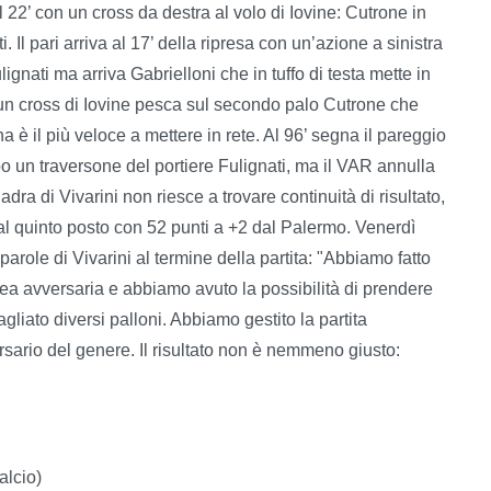
22’ con un cross da destra al volo di Iovine: Cutrone in
ti. Il pari arriva al 17’ della ripresa con un’azione a sinistra
ignati ma arriva Gabrielloni che in tuffo di testa mette in
do un cross di Iovine pesca sul secondo palo Cutrone che
a è il più veloce a mettere in rete. Al 96’ segna il pareggio
po un traversone del portiere Fulignati, ma il VAR annulla
dra di Vivarini non riesce a trovare continuità di risultato,
l quinto posto con 52 punti a +2 dal Palermo. Venerdì
 parole di Vivarini al termine della partita: "Abbiamo fatto
rea avversaria e abbiamo avuto la possibilità di prendere
liato diversi palloni. Abbiamo gestito la partita
ario del genere. Il risultato non è nemmeno giusto:
alcio)