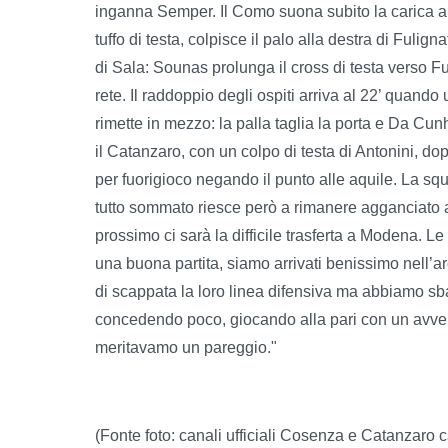
inganna Semper. Il Como suona subito la carica al 
tuffo di testa, colpisce il palo alla destra di Fuligna
di Sala: Sounas prolunga il cross di testa verso Ful
rete. Il raddoppio degli ospiti arriva al 22’ quan
rimette in mezzo: la palla taglia la porta e Da Cunh
il Catanzaro, con un colpo di testa di Antonini, do
per fuorigioco negando il punto alle aquile. La squa
tutto sommato riesce però a rimanere agganciato a
prossimo ci sarà la difficile trasferta a Modena. Le
una buona partita, siamo arrivati benissimo nell’a
di scappata la loro linea difensiva ma abbiamo sbag
concedendo poco, giocando alla pari con un avvers
meritavamo un pareggio."
(Fonte foto: canali ufficiali Cosenza e Catanzaro c