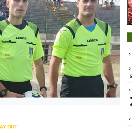
G
m
d
LAY OUT