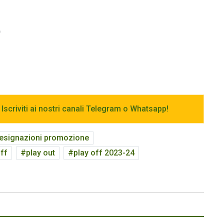
)
 Iscriviti ai nostri canali Telegram o Whatsapp!
esignazioni promozione
off
play out
play off 2023-24