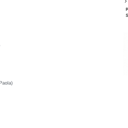
p
S
)
Paola)