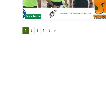
Eccellenza
1
2
3
4
5
»