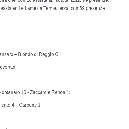
bria che, con 18 assistenti, ha totalizzato 99 presenze.
ssistenti e Lamezia Terme, terza, con 59 presenze
anzaro – Biondo di Reggio C.;
Soverato;
- Montanaro 10 - Zaccaro e Renda 1;
lento 4 – Carbone 1;