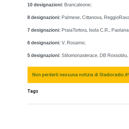
10 designazioni:
Brancaleone;
8 designazioni:
Palmese, Cittanova, ReggioRavag
7 designazioni:
PraiaTortora, Isola C.R., Paolan
6 designazioni:
V. Rosarno;
5 designazioni:
Stilomonasterace, DB Rossoblu, 
Non perderti nessuna notizia di Stadioradio.it!
Tags