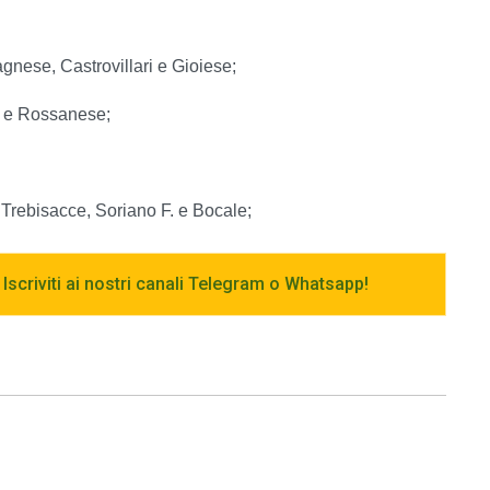
nese, Castrovillari e Gioiese;
a e Rossanese;
Trebisacce, Soriano F. e Bocale;
 Iscriviti ai nostri canali Telegram o Whatsapp!