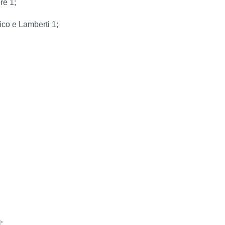
re 1;
ico e Lamberti 1;
: