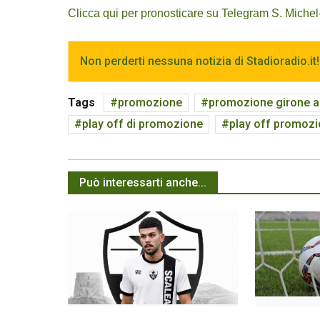
Clicca qui per pronosticare su Telegram S. Miche
Non perderti nessuna notizia di Stadioradio.it!
Tags
promozione
promozione girone a
play off di promozione
play off promoz
Può interessarti anche...