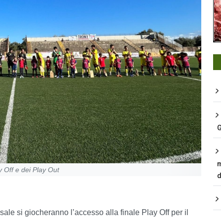
G
m
 Off e dei Play Out
d
ale si giocheranno l’accesso alla finale Play Off per il