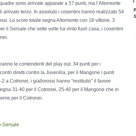
squadre sono arrivate appaiate a 57 punti, ma l’Altomonte
p
è arrivato terzo. In assoluto i cosentini hanno realizzato 54
S
ossi. Lo score totale segna Altomonte con 18 vittorie, 3
per il Sersale che sette volte ha vinto fuori casa, i cosentini
nei.
anno le contendenti del play out. 34 punti per i
ontri diretti contro la Juvenilia, per il Mangone i punti
 a Cotronei, i giallorossi hanno “restituito” il favore
i segna 31-40 per il Cotronei, 25-40 per il Mangone che in
terne per il Cotronei.
e-Sersale