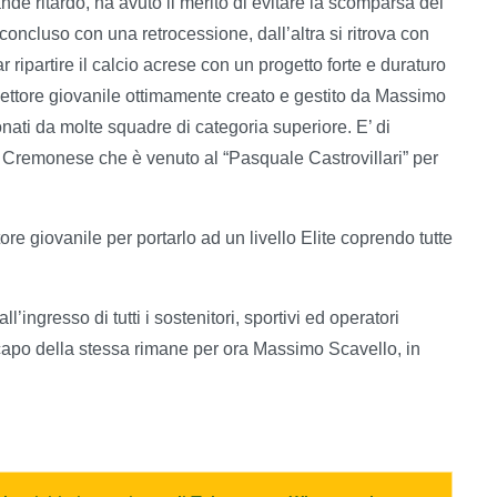
nde ritardo, ha avuto il merito di evitare la scomparsa del
 concluso con una retrocessione, dall’altra si ritrova con
 ripartire il calcio acrese con un progetto forte e duraturo
settore giovanile ottimamente creato e gestito da Massimo
onati da molte squadre di categoria superiore. E’ di
la Cremonese che è venuto al “Pasquale Castrovillari” per
re giovanile per portarlo ad un livello Elite coprendo tutte
’ingresso di tutti i sostenitori, sportivi ed operatori
 capo della stessa rimane per ora Massimo Scavello, in