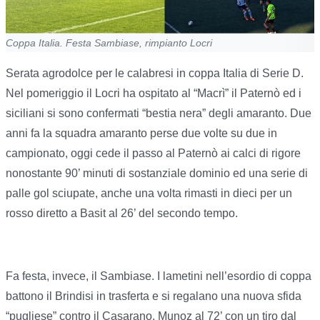
Coppa Italia. Festa Sambiase, rimpianto Locri
Serata agrodolce per le calabresi in coppa Italia di Serie D.
Nel pomeriggio il Locri ha ospitato al “Macrì” il Paternò ed i
siciliani si sono confermati “bestia nera” degli amaranto. Due
anni fa la squadra amaranto perse due volte su due in
campionato, oggi cede il passo al Paternò ai calci di rigore
nonostante 90’ minuti di sostanziale dominio ed una serie di
palle gol sciupate, anche una volta rimasti in dieci per un
rosso diretto a Basit al 26’ del secondo tempo.
Fa festa, invece, il Sambiase. I lametini nell’esordio di coppa
battono il Brindisi in trasferta e si regalano una nuova sfida
“pugliese” contro il Casarano. Munoz al 72’ con un tiro dal