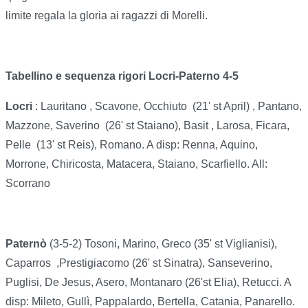
limite regala la gloria ai ragazzi di Morelli.
Tabellino e sequenza rigori Locri-Paterno 4-5
Locri
: Lauritano , Scavone, Occhiuto
(21' st April) , Pantano,
Mazzone, Saverino
(26' st Staiano), Basit , Larosa, Ficara,
Pelle
(13' st Reis), Romano. A disp: Renna, Aquino,
Morrone, Chiricosta, Matacera, Staiano, Scarfiello. All:
Scorrano
Paternò
(3-5-2) Tosoni, Marino, Greco (35' st Viglianisi),
Caparros
,Prestigiacomo (26' st Sinatra), Sanseverino,
Puglisi, De Jesus, Asero, Montanaro (26'st Elia), Retucci. A
disp: Mileto, Gullì, Pappalardo, Bertella, Catania, Panarello.