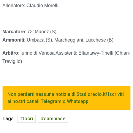
Allenatore: Claudio Morelli.
Marcatore
: 73’ Munoz (S)
Ammoniti:
Umbaca (S), Marcheggiani, Lucchese (B).
Arbitro
: Iurino di Venosa Assistenti: Eltantawy-Tinelli (Chiari-
Treviglio)
Non perderti nessuna notizia di Stadioradio.it! Iscriviti
ai nostri canali Telegram o Whatsapp!
Tags
locri
sambiase