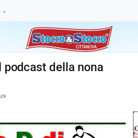
e
l podcast della nona
629