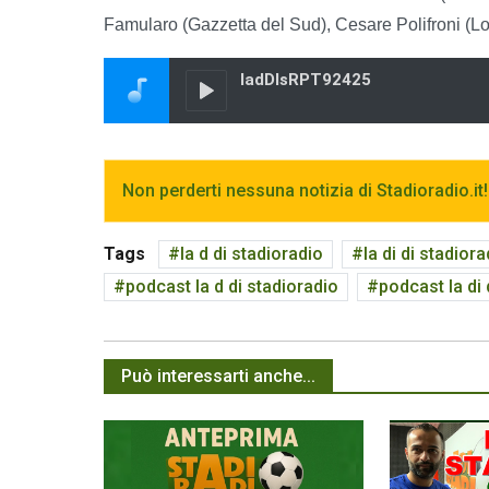
Famularo (Gazzetta del Sud), Cesare Polifroni (Loc
Non perderti nessuna notizia di Stadioradio.it!
Tags
la d di stadioradio
la di di stadior
podcast la d di stadioradio
podcast la di
Può interessarti anche...