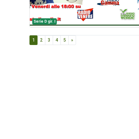
Serie D gir. I
1
2
3
4
5
»