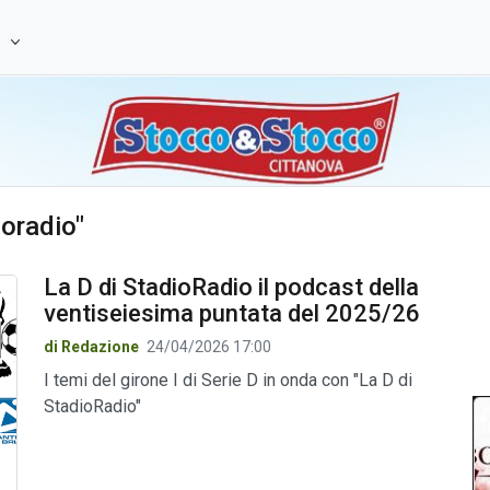
e
ioradio"
La D di StadioRadio il podcast della
ventiseiesima puntata del 2025/26
di Redazione
24/04/2026 17:00
I temi del girone I di Serie D in onda con "La D di
StadioRadio"