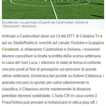
Eccellenza. La giornata 23 parte da Castrovillari; brividi al
"Vescovado" domenica
Anticipo a Castrovillari dove sul 13 del DTT di Calabria Tv e
qui su StadioRadio.it, nonché sul canale
Youtube
e la
pagina
Facebook
, si sfideranno Castrovillari e Soriano, i rossoneri
devono cancellare la brutta sconfitta della scorsa settimana
in casa del San Luca, i vibonesi in stato di forma eccellente
cercano punti al fine di proseguire sul percorso di queste
ultime settimane. Domenica fari puntati su Ardore-Cittanova, i
granata cercano lo spunto per salire ulteriormente in
classifica, il Cittanova anche mantenendo le distanze
potrebbe ritenersi soddisfatto. L’Isola CR in casa contro il
PraiaTortora può provare a rivitalizzarsi in ottica play off, i