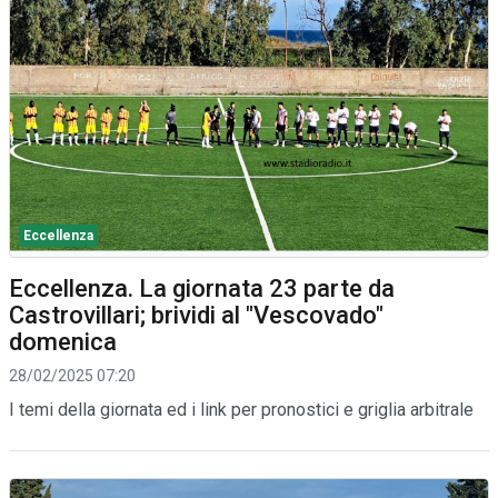
Eccellenza
Eccellenza. La giornata 23 parte da
Castrovillari; brividi al "Vescovado"
domenica
28/02/2025 07:20
I temi della giornata ed i link per pronostici e griglia arbitrale