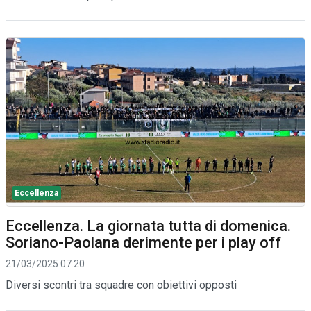
Eccellenza
Eccellenza. La giornata tutta di domenica.
Soriano-Paolana derimente per i play off
21/03/2025 07:20
Diversi scontri tra squadre con obiettivi opposti