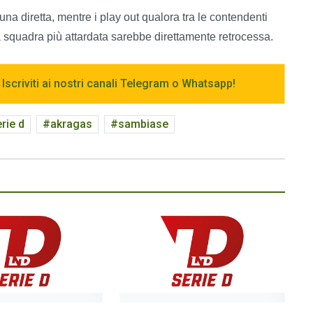
una diretta, mentre i play out qualora tra le contendenti
 la squadra più attardata sarebbe direttamente retrocessa.
 Iscriviti ai nostri canali Telegram o Whatsapp!
rie d
akragas
sambiase