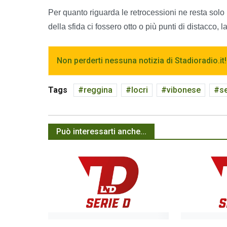
Per quanto riguarda le retrocessioni ne resta solo 
della sfida ci fossero otto o più punti di distacco,
Non perderti nessuna notizia di Stadioradio.it!
Tags
reggina
locri
vibonese
se
Può interessarti anche...