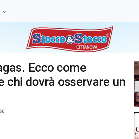
e
Akragas. Ecco come
 e chi dovrà osservare un
36