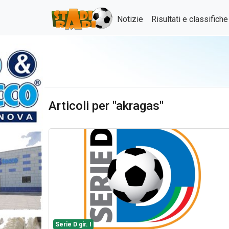
Notizie
Risultati e classifich
Articoli per "akragas"
Serie D gir. I