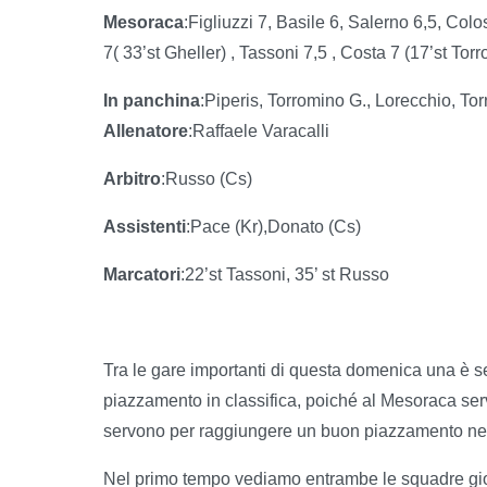
Mesoraca
:Figliuzzi 7, Basile 6, Salerno 6,5, Col
7( 33’st Gheller) , Tassoni 7,5 , Costa 7 (17’st Tor
In panchina
:Piperis, Torromino G., Lorecchio, Tor
Allenatore
:Raffaele Varacalli
Arbitro
:Russo (Cs)
Assistenti
:Pace (Kr),Donato (Cs)
Marcatori
:22’st Tassoni, 35’ st Russo
Tra le gare importanti di questa domenica una è s
piazzamento in classifica, poiché al Mesoraca servo
servono per raggiungere un buon piazzamento nei 
Nel primo tempo vediamo entrambe le squadre gioc