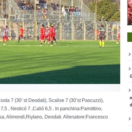
G
m
osta 7 (30’ st Deodati), Scalise 7 (30’st Pascuzzi),
d
5 , Nesticó 7 ,Calió 6,5 . In panchina:Parrottino,
a, Alimondi,Riytano, Deodati. Allenatore:Francesco