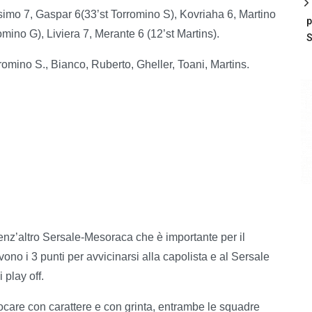
osimo 7, Gaspar 6(33’st Torromino S), Kovriaha 6, Martino
p
romino G), Liviera 7, Merante 6 (12’st Martins).
S
romino S., Bianco, Ruberto, Gheller, Toani, Martins.
enz’altro Sersale-Mesoraca che è importante per il
no i 3 punti per avvicinarsi alla capolista e al Sersale
play off.
are con carattere e con grinta, entrambe le squadre