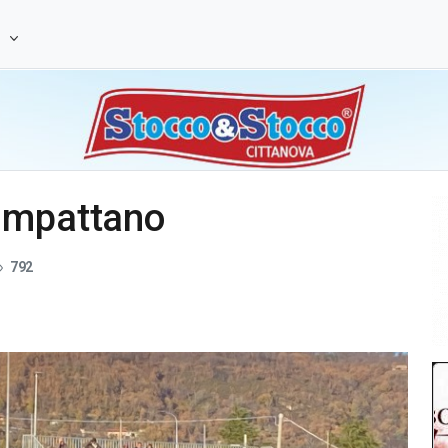
e
impattano
792