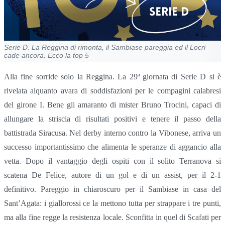
Serie D. La Reggina di rimonta, il Sambiase pareggia ed il Locri
cade ancora. Ecco la top 5
Alla fine sorride solo la Reggina. La 29ª giornata di Serie D si è
rivelata alquanto avara di soddisfazioni per le compagini calabresi
del girone I. Bene gli amaranto di mister Bruno Trocini, capaci di
allungare la striscia di risultati positivi e tenere il passo della
battistrada Siracusa. Nel derby interno contro la Vibonese, arriva un
successo importantissimo che alimenta le speranze di aggancio alla
vetta. Dopo il vantaggio degli ospiti con il solito Terranova si
scatena De Felice, autore di un gol e di un assist, per il 2-1
definitivo. Pareggio in chiaroscuro per il Sambiase in casa del
Sant’Agata: i giallorossi ce la mettono tutta per strappare i tre punti,
ma alla fine regge la resistenza locale. Sconfitta in quel di Scafati per