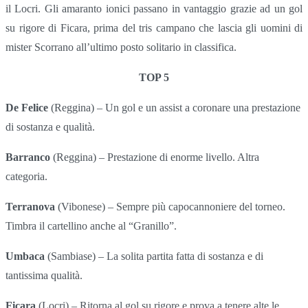
il Locri. Gli amaranto ionici passano in vantaggio grazie ad un gol
su rigore di Ficara, prima del tris campano che lascia gli uomini di
mister Scorrano all’ultimo posto solitario in classifica.
TOP 5
De Felice
(Reggina) – Un gol e un assist a coronare una prestazione
di sostanza e qualità.
Barranco
(Reggina) – Prestazione di enorme livello. Altra
categoria.
Terranova
(Vibonese) – Sempre più capocannoniere del torneo.
Timbra il cartellino anche al “Granillo”.
Umbaca
(Sambiase) – La solita partita fatta di sostanza e di
tantissima qualità.
Ficara
(Locri) – Ritorna al gol su rigore e prova a tenere alte le