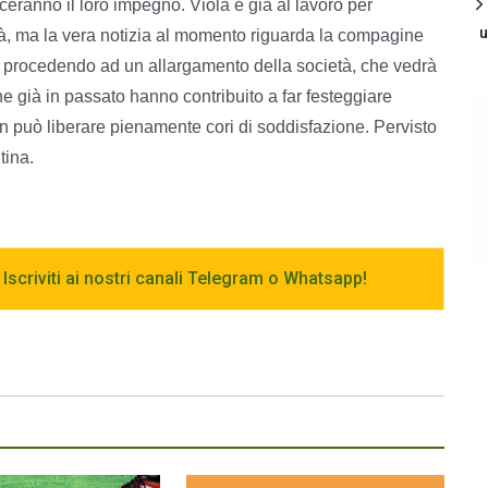
anceranno il loro impegno. Viola è già al lavoro per
u
lità, ma la vera notizia al momento riguarda la compagine
 stia procedendo ad un allargamento della società, che vedrà
 che già in passato hanno contribuito a far festeggiare
on può liberare pienamente cori di soddisfazione. Pervisto
tina.
 Iscriviti ai nostri canali Telegram o Whatsapp!