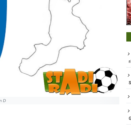
r
in D
G