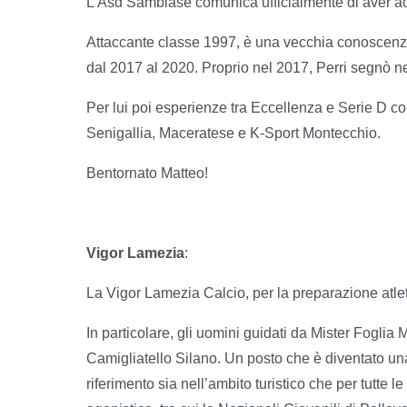
L’Asd Sambiase comunica ufficialmente di aver acqu
Attaccante classe 1997, è una vecchia conoscenza
dal 2017 al 2020. Proprio nel 2017, Perri segnò ne
Per lui poi esperienze tra Eccellenza e Serie D co
Senigallia, Maceratese e K-Sport Montecchio.
Bentornato Matteo!
Vigor Lamezia
:
La Vigor Lamezia Calcio, per la preparazione atleti
In particolare, gli uomini guidati da Mister Foglia 
Camigliatello Silano. Un posto che è diventato una
riferimento sia nell’ambito turistico che per tutte le