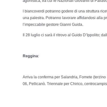
agonistica, tra cui le Nazionali Giovanili di Pallavo
I biancoverdi potranno godere di una struttura ricett
una palestra. Potranno lavorare affidandosi alla prof
l’impeccabile gestore Gianni Guida.
Il 28 luglio ci sarà il ritrovo al Guido D’Ippolito; da
Reggina
:
Arriva la conferma per Salandria, Fomete (terzino s
06, Pellicanò. Triennale per Chirico, centrocampis