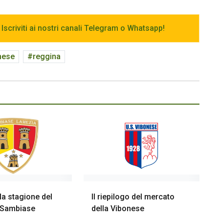
 Iscriviti ai nostri canali Telegram o Whatsapp!
nese
reggina
 la stagione del
Il riepilogo del mercato
 Sambiase
della Vibonese