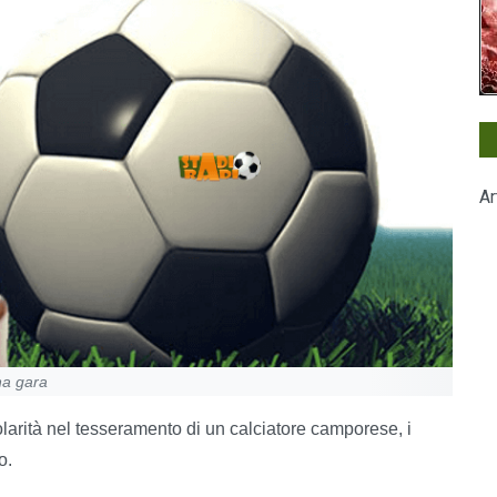
Ar
una gara
larità nel tesseramento di un calciatore camporese, i
o.