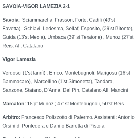
SAVOIA-VIGOR LAMEZIA 2-1
Savoia
:
Sciammarella, Frasson, Forte, Cadili (49'st
Favetta),
Schiavi, Ledesma, Sellaf, Esposito, (39'st Bitonto),
Guida (13'st Meola), Umbaca (39' st Teratone) , Munoz (27'st
Reis. All. Catalano
Vigor Lamezia
Verdosci (1'st Iannì) , Errico, Montebugnoli, Marigosu (16'st
Bammacaro),
Marcellino (1'st Simonetta), Tandara,
Sanzone, Staiano, D'Anna, Del Pin, Catalano All. Mancini
Marcatori:
18'pt Munoz ; 47' st Montebugnoli, 50'st Reis
Arbitro
: Francesco Polizzotto di Palermo. Assistenti: Antonio
Orsini di Pontedera e Danilo Barretta di Pistoia