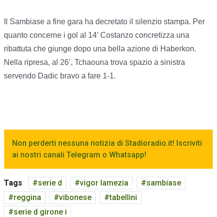
Il Sambiase a fine gara ha decretato il silenzio stampa. Per
quanto concerne i gol al 14’ Costanzo concretizza una
ribattuta che giunge dopo una bella azione di Haberkon.
Nella ripresa, al 26’, Tchaouna trova spazio a sinistra
servendo Dadic bravo a fare 1-1.
Non perderti nessuna notizia di Stadioradio.it! Iscriviti
ai nostri canali Telegram o Whatsapp!
Tags
serie d
vigor lamezia
sambiase
reggina
vibonese
tabellini
serie d girone i