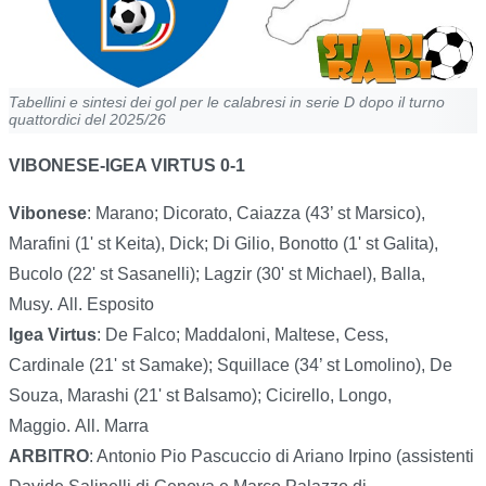
Tabellini e sintesi dei gol per le calabresi in serie D dopo il turno
quattordici del 2025/26
VIBONESE-IGEA VIRTUS 0-1
Vibonese
: Marano; Dicorato, Caiazza (43’ st Marsico),
Marafini (1' st Keita), Dick; Di Gilio, Bonotto (1' st Galita),
Bucolo (22' st Sasanelli); Lagzir (30' st Michael), Balla,
Musy. All. Esposito
Igea Virtus
: De Falco; Maddaloni, Maltese, Cess,
Cardinale (21' st Samake); Squillace (34’ st Lomolino), De
Souza, Marashi (21' st Balsamo); Cicirello, Longo,
Maggio. All. Marra
ARBITRO
: Antonio Pio Pascuccio di Ariano Irpino (assistenti