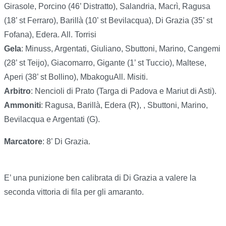
Girasole, Porcino (46’ Distratto), Salandria, Macrì, Ragusa
(18’ st Ferraro), Barillà (10’ st Bevilacqua), Di Grazia (35’ st
Fofana), Edera. All. Torrisi
Gela
: Minuss, Argentati, Giuliano, Sbuttoni, Marino, Cangemi
(28’ st Teijo), Giacomarro, Gigante (1’ st Tuccio), Maltese,
Aperi (38’ st Bollino), MbakoguAll. Misiti.
Arbitro
: Nencioli di Prato (Targa di Padova e Mariut di Asti).
Ammoniti
: Ragusa, Barillà, Edera (R), , Sbuttoni, Marino,
Bevilacqua e Argentati (G).
Marcatore
: 8’ Di Grazia.
E’ una punizione ben calibrata di Di Grazia a valere la
seconda vittoria di fila per gli amaranto.