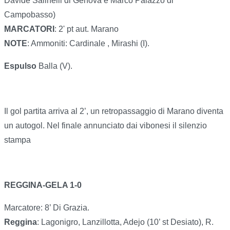
Davide Salinelli di Genova e Marco Palazzo di
Campobasso)
MARCATORI
: 2' pt aut. Marano
NOTE
: Ammoniti: Cardinale , Mirashi (I).
Espulso
Balla (V).
Il gol partita arriva al 2’, un retropassaggio di Marano diventa
un autogol. Nel finale annunciato dai vibonesi il silenzio
stampa
REGGINA-GELA 1-0
Marcatore: 8’ Di Grazia.
Reggina
: Lagonigro, Lanzillotta, Adejo (10’ st Desiato), R.