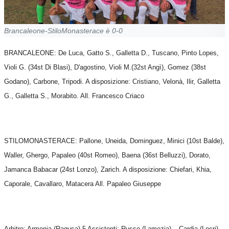
Brancaleone-StiloMonasterace è 0-0
BRANCALEONE: De Luca, Gatto S., Galletta D., Tuscano, Pinto Lopes,
Violi G. (34st Di Blasi), D'agostino, Violi M.(32st Angì), Gomez (38st
Godano), Carbone, Tripodi. A disposizione: Cristiano, Velonà, Ilir, Galletta
G., Galletta S., Morabito. All. Francesco Criaco
STILOMONASTERACE: Pallone, Uneida, Dominguez, Minici (10st Balde),
Waller, Ghergo, Papaleo (40st Romeo), Baena (36st Belluzzi), Dorato,
Jamanca Babacar (24st Lonzo), Zarich. A disposizione: Chiefari, Khia,
Caporale, Cavallaro, Matacera All. Papaleo Giuseppe
Arbitro: Armenia (Ragusa) 5 Assistenti: Russo (Lamezia) – Cardia (Locri)