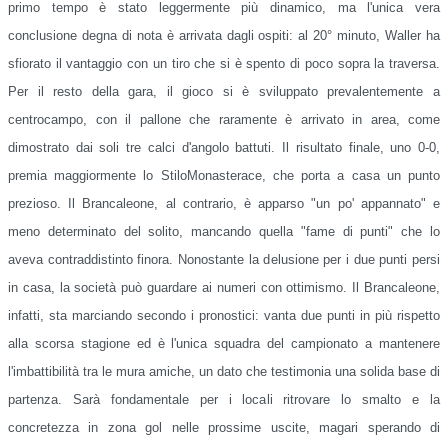
primo tempo è stato leggermente più dinamico, ma l'unica vera
conclusione degna di nota è arrivata dagli ospiti: al 20° minuto, Waller ha
sfiorato il vantaggio con un tiro che si è spento di poco sopra la traversa.
Per il resto della gara, il gioco si è sviluppato prevalentemente a
centrocampo, con il pallone che raramente è arrivato in area, come
dimostrato dai soli tre calci d'angolo battuti. Il risultato finale, uno 0-0,
premia maggiormente lo StiloMonasterace, che porta a casa un punto
prezioso. Il Brancaleone, al contrario, è apparso "un po' appannato" e
meno determinato del solito, mancando quella "fame di punti" che lo
aveva contraddistinto finora. Nonostante la delusione per i due punti persi
in casa, la società può guardare ai numeri con ottimismo. Il Brancaleone,
infatti, sta marciando secondo i pronostici: vanta due punti in più rispetto
alla scorsa stagione ed è l'unica squadra del campionato a mantenere
l'imbattibilità tra le mura amiche, un dato che testimonia una solida base di
partenza. Sarà fondamentale per i locali ritrovare lo smalto e la
concretezza in zona gol nelle prossime uscite, magari sperando di