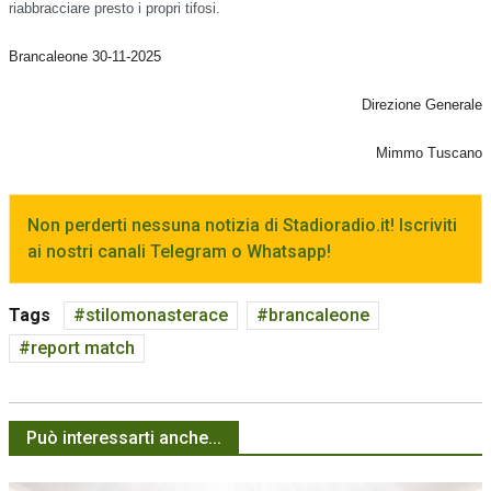
riabbracciare presto i propri tifosi.
Brancaleone 30-11-2025
Direzione Generale
Mimmo Tuscano
Non perderti nessuna notizia di Stadioradio.it! Iscriviti
ai nostri canali Telegram o Whatsapp!
Tags
stilomonasterace
brancaleone
report match
Può interessarti anche...