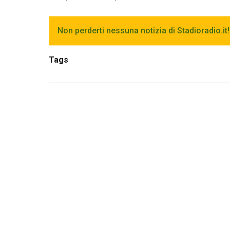
Non perderti nessuna notizia di Stadioradio.it!
Tags