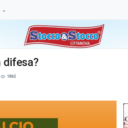
e
 difesa?
1862