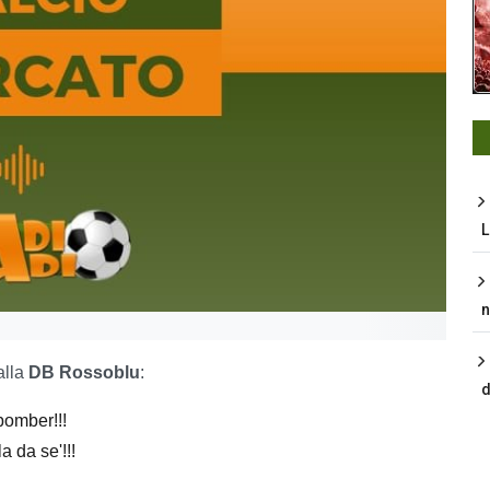
L
n
alla
DB Rossoblu
:
d
omber!!!
a da se'!!!