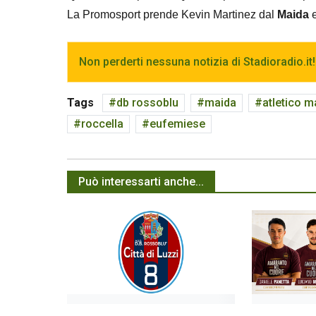
La Promosport prende Kevin Martinez dal
Maida
e
Non perderti nessuna notizia di Stadioradio.it!
Tags
db rossoblu
maida
atletico m
roccella
eufemiese
Può interessarti anche...