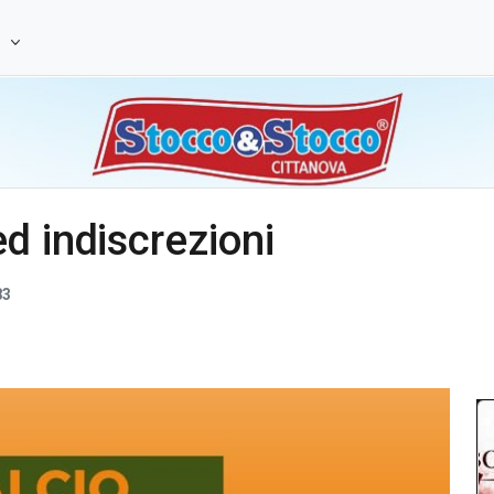
e
d indiscrezioni
83