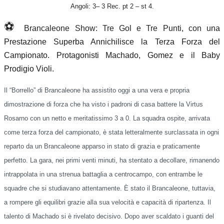
Angoli: 3– 3 Rec. pt 2 – st 4.
⚽️
Brancaleone Show: Tre Gol e Tre Punti, con u
na
Prestazione Superba Annichilisce la Terza Forza del
Campionato. Protagonisti Machado, Gomez e il Baby
Prodigio Violi.
Il “Borrello” di Brancaleone ha assistito oggi a una vera e propria
dimostrazione di forza che ha visto i padroni di casa battere la Virtus
Rosarno con un netto e meritatissimo 3 a 0. La squadra ospite, arrivata
come terza forza del campionato, è stata letteralmente surclassata in ogni
reparto da un Brancaleone apparso in stato di grazia e praticamente
perfetto. La gara, nei primi venti minuti, ha stentato a decollare, rimanendo
intrappolata in una strenua battaglia a centrocampo, con entrambe le
squadre che si studiavano attentamente. È stato il Brancaleone, tuttavia,
a rompere gli equilibri grazie alla sua velocità e capacità di ripartenza. Il
talento di Machado si è rivelato decisivo. Dopo aver scaldato i guanti del