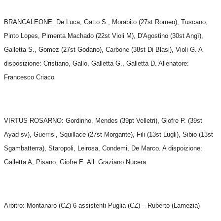
BRANCALEONE: De Luca, Gatto S., Morabito (27st Romeo), Tuscano,
Pinto Lopes, Pimenta Machado (22st Violi M), D'Agostino (30st Angì),
Galletta S., Gomez (27st Godano), Carbone (38st Di Blasi), Violi G. A
disposizione: Cristiano, Gallo, Galletta G., Galletta D. Allenatore:
Francesco Criaco
VIRTUS ROSARNO: Gordinho, Mendes (39pt Velletri), Giofre P. (39st
Ayad sv), Guerrisi, Squillace (27st Morgante), Fili (13st Lugli), Sibio (13st
Sgambatterra), Staropoli, Leirosa, Condemi, De Marco. A dispoizione:
Galletta A, Pisano, Giofre E. All. Graziano Nucera
Arbitro: Montanaro (CZ) 6 assistenti Puglia (CZ) – Ruberto (Lamezia)