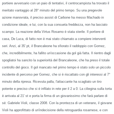
portiere avversario con un paio di tentativi, il centrocampista ha trovato il
meritato vantaggio al 28° minuto del primo tempo. Su una pregevole
azione manovrata, il preciso assist di Carbone ha messo Machado in
condizione ideale, e lui, con la sua consueta freddezza, non ha lasciato
scampo. La reazione della Virtus Rosarno è stata sterile. Il portiere di
casa, De Luca, di fatto non è mai stato chiamato a compiere interventi
seri. Anzi, al 35' pt, il Brancaleone ha sfiorato il raddoppio con Gomez,
che, incredibilmente, ha fallito un'occasione da gol già fatta. Il rientro dagli
spogliatoi ha sancito la superiorità del Brancaleone, che ha preso il totale
controllo del gioco. Il gol mancato nel primo tempo è stato solo un piccolo
incidente di percorso per Gomez, che si è riscattato con gli interessi al 7°
minuto della ripresa. Ricevuta palla, l'attaccante ha scagliato un tiro
potente e preciso che si è infilato in rete per il 2 a 0. La ciliegina sulla torta
è arrivata al 21' st e porta la firma di un giovanissimo che farà parlare di
sé: Gabriele Violi, classe 2008. Con la prontezza di un veterano, il giovane
Violi ha approfittato di un'indecisione della retroguardia rosarnese, e con