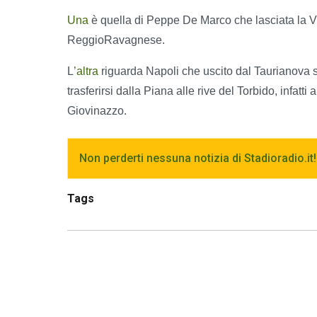
Una
è quella di Peppe De Marco che lasciata la V.
ReggioRavagnese.
L
’altra
riguarda Napoli che uscito dal Taurianova s
trasferirsi dalla Piana alle rive del Torbido, infa
Giovinazzo.
Non perderti nessuna notizia di Stadioradio.it!
Tags