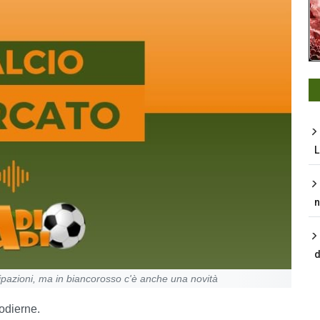
L
n
d
pazioni, ma in biancorosso c'è anche una novità
 odierne.