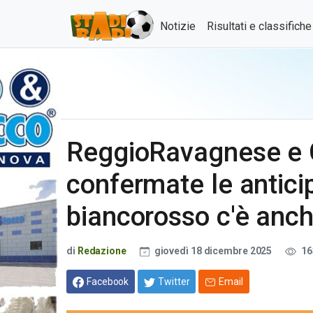
Notizie
Risultati e classifich
ReggioRavagnese e 
confermate le antici
biancorosso c'è anch
di
Redazione
giovedì 18 dicembre 2025
16
Facebook
Twitter
Email