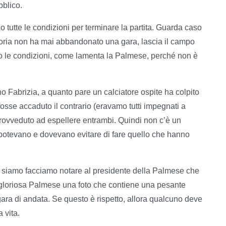
bblico.
utte le condizioni per terminare la partita. Guarda caso
storia non ha mai abbandonato una gara, lascia il campo
ano le condizioni, come lamenta la Palmese, perché non è
ano Fabrizia, a quanto pare un calciatore ospite ha colpito
osse accaduto il contrario (eravamo tutti impegnati a
 provveduto ad espellere entrambi. Quindi non c’è un
 potevano e dovevano evitare di fare quello che hanno
ci siamo facciamo notare al presidente della Palmese che
la gloriosa Palmese una foto che contiene una pesante
 gara di andata. Se questo è rispetto, allora qualcuno deve
 vita.