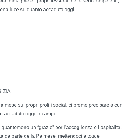
ria immagine e i propri tesserati nelle sedi competenti,
iena luce su quanto accaduto oggi.
IZIA
almese sui propri profili social, ci preme precisare alcuni
nto accaduto oggi in campo.
 quantomeno un “grazie” per l’accoglienza e l’ospitalità,
ita da parte della Palmese, mettendoci a totale