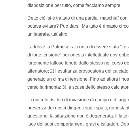
disposizione per tutto, come facciamo sempre.
Detto ciò, si è trattato di una partita “maschia” con
poteva evitare? Può darsi. Ma tutto è rimasto circ
unilaterale, tutt’altro.
Laddove la Palmese racconta di essere stata “costr
di forte tensione” per onestà intellettuale dovreb
fortemente falloso tenuto dallo stesso nel corso d
allenatore; 2) l’esultanza provocatoria del calciato
generato un clima di tensione. Fino ad allora i no
verso la rimonta; 3) le scuse dello stesso calciator
Il concreto rischio di invasione di campo e di ag
presenza dei nostri dirigenti sugli spalti, nonostan
questione, la situazione non è degenerata. Il fatto 
luce dei suoi comportamenti gravi e istigatori. Do