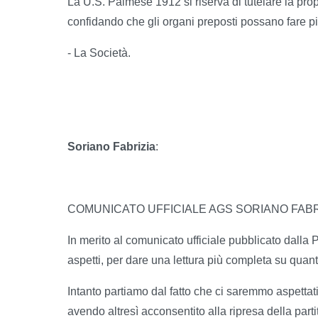
La U.S. Palmese 1912 si riserva di tutelare la prop
confidando che gli organi preposti possano fare p
- La Società.
Soriano Fabrizia
:
COMUNICATO UFFICIALE AGS SORIANO FABR
In merito al comunicato ufficiale pubblicato dalla P
aspetti, per dare una lettura più completa su qua
Intanto partiamo dal fatto che ci saremmo aspettati
avendo altresì acconsentito alla ripresa della part