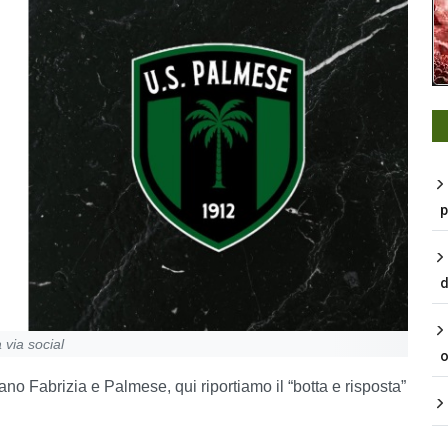
p
d
 via social
o
ano Fabrizia e Palmese, qui riportiamo il “botta e risposta”