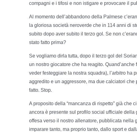
compagni e i tifosi e non istigare e provocare il pu
Al momento dell’abbandono della Palmese c’erano t
la gloriosa società neroverde che in 114 anni di 
subito dopo aver subito il terzo gol. Se non c’er
stato fatto prima?
Se vogliamo dirla tutta, dopo il terzo gol del Sori
un nostro giocatore che ha reagito. Quand’anche f
veder festeggiare la nostra squadra), l’arbitro ha
aggredito e un aggressore, ma due calciatori che
fatto. Stop.
A proposito della “mancanza di rispetto” già che 
ancora è presente sul profilo social ufficiale del
offesa verso il nostro allenatore, pubblicata nella
imparare tanto, ma proprio tanto, dallo sport e dalla