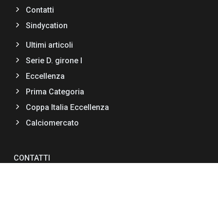
Contatti
Sindycation
Ultimi articoli
Serie D. girone I
Eccellenza
Prima Categoria
Coppa Italia Eccellenza
Calciomercato
CONTATTI
Via F.lli Bandiera II Trav,11
89034 Bovalino (RC)
+39 0964 66990