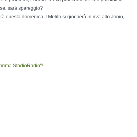
iese, sarà spareggio?
à questa domenica il Melito si giocherà in riva allo Jonio,
teprima StadioRadio”!