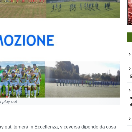
G
m
a play out
d
ay out, tornerà in Eccellenza, viceversa dipende da cosa