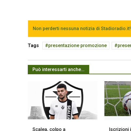
Non perderti nessuna notizia di Stadioradio.it!
Tags
presentazione promozione
prese
Può interessarti anche...
Scalea, colpo a
Iscrizioni