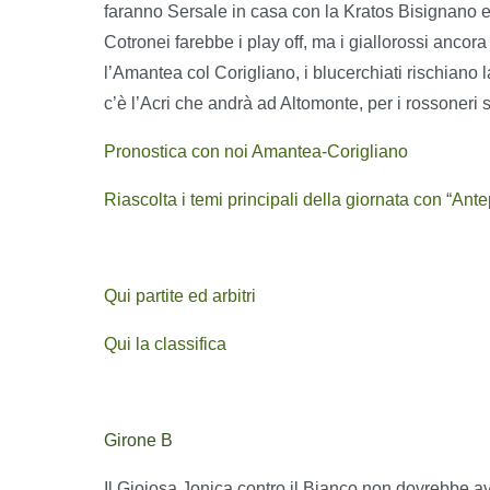
faranno Sersale in casa con la Kratos Bisignano e
Cotronei farebbe i play off, ma i giallorossi anco
l’Amantea col Corigliano, i blucerchiati rischiano
c’è l’Acri che andrà ad Altomonte, per i rossoneri se
Pronostica con noi Amantea-Corigliano
Riascolta i temi principali della giornata con “An
Qui partite ed arbitri
Qui la classifica
Girone B
Il Gioiosa Jonica contro il Bianco non dovrebbe av