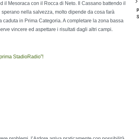
d il Mesoraca con il Rocca di Neto. Il Cassano battendo il
p
ra sperano nella salvezza, molto dipende da cosa farà
S
 la caduta in Prima Categoria. A completare la zona bassa
rve vincere ed aspettare i risultati dagli altri campi.
teprima StadioRadio”!
ere problemi, l’Ardore arriva praticamente con possibilità