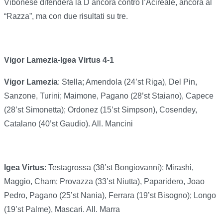
Vibonese difenderà la D ancora contro l’Acireale, ancora al
“Razza”, ma con due risultati su tre.
Vigor Lamezia-Igea Virtus 4-1
Vigor Lamezia
: Stella; Amendola (24’st Riga), Del Pin,
Sanzone, Turini; Maimone, Pagano (28’st Staiano), Capece
(28’st Simonetta); Ordonez (15’st Simpson), Cosendey,
Catalano (40’st Gaudio). All. Mancini
Igea Virtus
: Testagrossa (38’st Bongiovanni); Mirashi,
Maggio, Cham; Provazza (33’st Niutta), Paparidero, Joao
Pedro, Pagano (25’st Nania), Ferrara (19’st Bisogno); Longo
(19’st Palme), Mascari. All. Marra