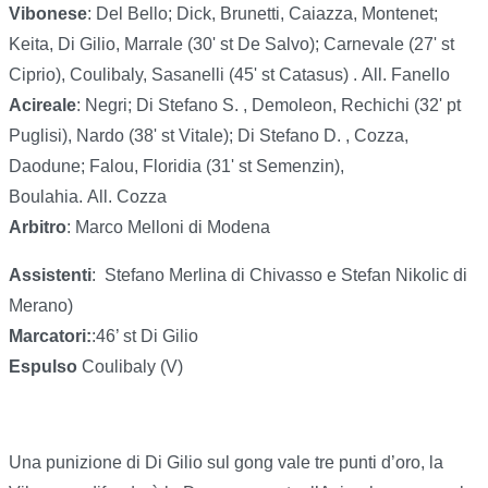
Vibonese
: Del Bello; Dick, Brunetti, Caiazza, Montenet;
Keita, Di Gilio, Marrale (30' st De Salvo); Carnevale (27' st
Ciprio), Coulibaly, Sasanelli (45' st Catasus) . All. Fanello
Acireale
: Negri; Di Stefano S. , Demoleon, Rechichi (32' pt
Puglisi), Nardo (38' st Vitale); Di Stefano D. , Cozza,
Daodune; Falou, Floridia (31' st Semenzin),
Boulahia. All. Cozza
Arbitro
: Marco Melloni di Modena
Assistenti
:
Stefano Merlina di Chivasso e Stefan Nikolic di
Merano)
Marcatori:
:46’ st Di Gilio
Espulso
Coulibaly (V)
Una punizione di Di Gilio sul gong vale tre punti d’oro, la