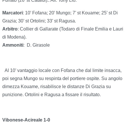
Furiato (26’ st Cataldi).. All. Tony Lio.
Marcatori
: 10’ Fofana; 20’ Mungo; 7’ st Kouame; 25’ st Di
Grazia; 30’ st Ortolini; 33’ st Ragusa.
Arbitro
: Collier di Gallarate (Todaro di Finale Emilia e Lauri
di Modena).
Ammoniti
:
D. Girasole
Al 10’ vantaggio locale con Fofana che dal limite insacca,
poi segna Mungo su respinta del portiere ospite. Su angolo
dimezza Kouame, risabilisce le distanze Di Grazia su
punizione. Ortolini e Ragusa a fissare il risultato.
Vibonese-Acireale 1-0