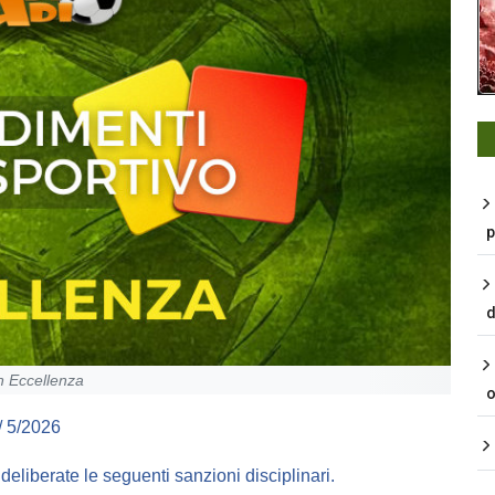
p
d
in Eccellenza
o
 5/2026
e deliberate le seguenti sanzioni disciplinari.