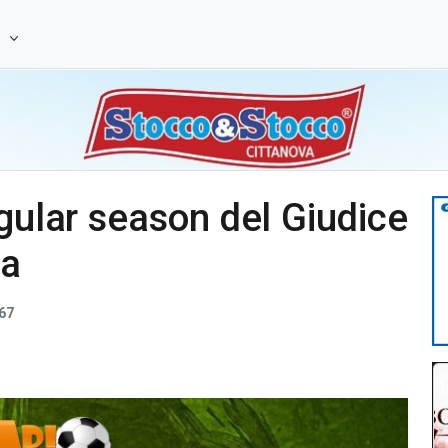
e
egular season del Giudice
za
67