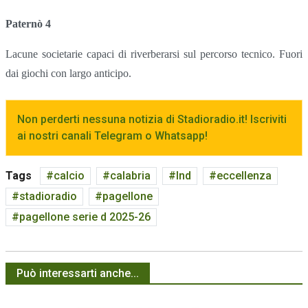
Paternò 4
Lacune societarie capaci di riverberarsi sul percorso tecnico. Fuori
dai giochi con largo anticipo.
Non perderti nessuna notizia di Stadioradio.it! Iscriviti
ai nostri canali Telegram o Whatsapp!
Tags
calcio
calabria
lnd
eccellenza
stadioradio
pagellone
pagellone serie d 2025-26
Può interessarti anche...