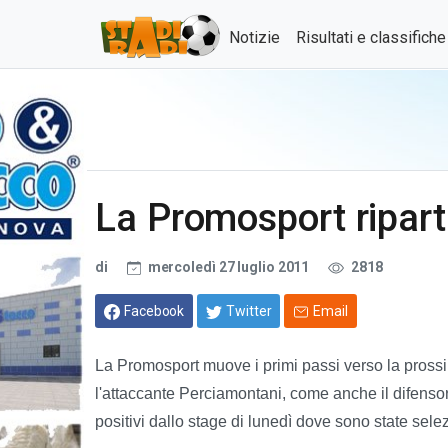
Notizie
Risultati e classifich
La Promosport ripart
di
mercoledì 27 luglio 2011
2818
Facebook
Twitter
Email
La Promosport muove i primi passi verso la pross
l'attaccante Perciamontani, come anche il difensore
positivi dallo stage di lunedì dove sono state sel