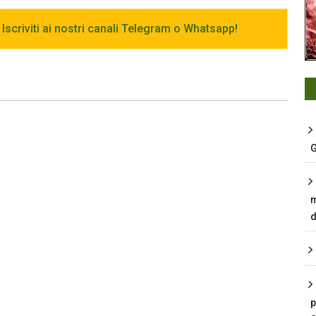
 Iscriviti ai nostri canali Telegram o Whatsapp!
G
m
d
p