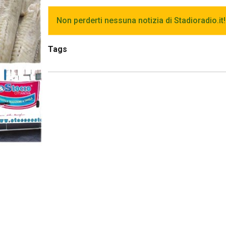
Non perderti nessuna notizia di Stadioradio.it!
Tags