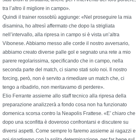
tra l’altro il migliore in campo».
Quindi il trainer rossoblù aggiunge: «Nel proseguire la mia
disamina, ho altresì affermato che dopo la strigliata
nell’intervallo, alla ripresa in campo si è vista un’altra
Vibonese. Abbiamo messo alle corde il nostro avversario,
abbiamo creato diverse palle gol e segnato una rete a mio
parere regolarissima, specificando che in campo, nella
seconda parte del match, ci siamo stati solo noi. Il nostro
forcing, però, non è servito a rimediare un match che, ci
tengo a ribadirlo, non meritavamo di perdere».
Elio Ferrante assieme allo staff tecnico alla ripresa della
preparazione analizzerà a fondo cosa non ha funzionato
domenica scorsa contro la Neapolis Frattese. «E’ chiaro che
dopo una sconfitta è doveroso confrontarsi e discutere su
diversi aspetti. Come sempre lo faremo assieme ai ragazzi e
poi ripartiremo con la solita determinazione, per far bene sul