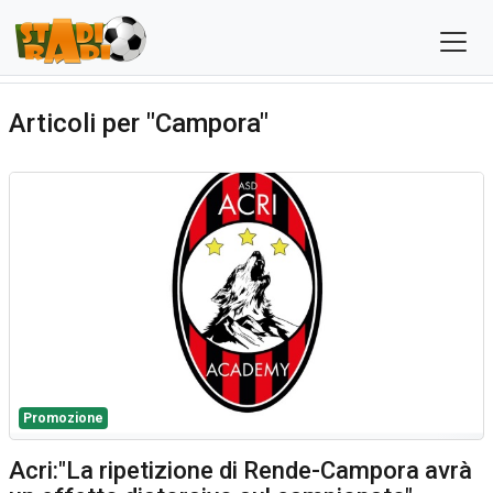
Articoli per "Campora"
Promozione
Acri:"La ripetizione di Rende-Campora avrà