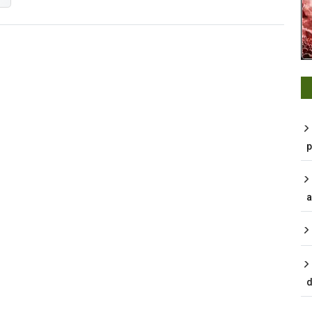
p
a
d