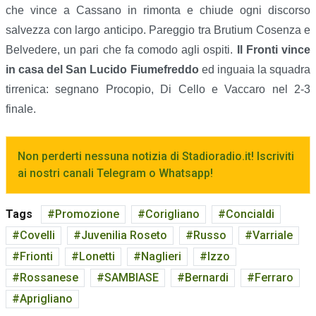
che vince a Cassano in rimonta e chiude ogni discorso
salvezza con largo anticipo. Pareggio tra Brutium Cosenza e
Belvedere, un pari che fa comodo agli ospiti.
Il Fronti vince
in casa del San Lucido Fiumefreddo
ed inguaia la squadra
tirrenica: segnano Procopio, Di Cello e Vaccaro nel 2-3
finale.
Non perderti nessuna notizia di Stadioradio.it! Iscriviti
ai nostri canali Telegram o Whatsapp!
Tags
Promozione
Corigliano
Concialdi
Covelli
Juvenilia Roseto
Russo
Varriale
Frionti
Lonetti
Naglieri
Izzo
Rossanese
SAMBIASE
Bernardi
Ferraro
Aprigliano