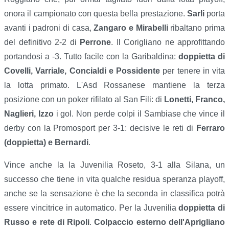
onora il campionato con questa bella prestazione.
Sarli
porta
avanti i padroni di casa,
Zangaro e Mirabelli
ribaltano prima
del definitivo 2-2 di
Perrone
. Il Corigliano ne approfittando
portandosi a -3. Tutto facile con la Garibaldina:
doppietta di
Covelli, Varriale, Concialdi e Possidente
per tenere in vita
la lotta primato. L'Asd Rossanese mantiene la terza
posizione con un poker rifilato al San Fili: di
Lonetti, Franco,
Naglieri, Izzo
i gol. Non perde colpi il Sambiase che vince il
derby con la Promosport per 3-1: decisive le reti di
Ferraro
(doppietta) e Bernardi
.
Vince anche la la Juvenilia Roseto, 3-1 alla Silana, un
successo che tiene in vita qualche residua speranza playoff,
anche se la sensazione è che la seconda in classifica potrà
essere vincitrice in automatico. Per la Juvenilia
doppietta di
Russo e rete di Ripoli
.
Colpaccio esterno dell'Aprigliano