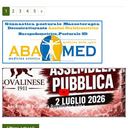
1
2
3
4
5
»
Assemblea pubblica Bovalinese 1911