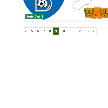
Serie D gir. I
«
5
6
7
8
9
10
11
12
13
»