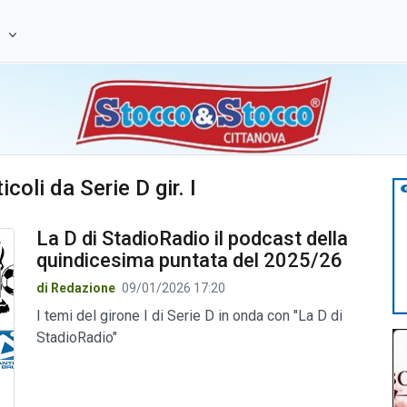
e
icoli da Serie D gir. I
La D di StadioRadio il podcast della
quindicesima puntata del 2025/26
di Redazione
09/01/2026 17:20
I temi del girone I di Serie D in onda con "La D di
StadioRadio"