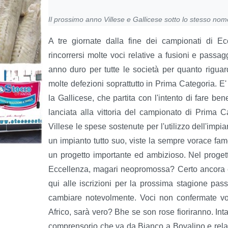
Il prossimo anno Villese e Gallicese sotto lo stesso n
A tre giornate dalla fine dei campionati di 
rincorrersi molte voci relative a fusioni e passag
anno duro per tutte le società per quanto rigua
molte defezioni soprattutto in Prima Categoria. E'
la Gallicese, che partita con l'intento di fare ben
lanciata alla vittoria del campionato di Prima C
Villese le spese sostenute per l'utilizzo dell'impi
un impianto tutto suo, viste la sempre vorace fame 
un progetto importante ed ambizioso. Nel proge
Eccellenza, magari neopromossa? Certo ancora è t
qui alle iscrizioni per la prossima stagione pa
cambiare notevolmente. Voci non confermate vorr
Africo, sarà vero? Bhe se son rose fioriranno. Inta
comprensorio che va da Bianco a Bovalino e relativ