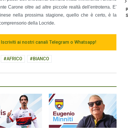
te Carone oltre ad altre piccole realtà dell'entroterra. E'
p
valinese nella prossima stagione, quello che è certo, è la
S
 comprensorio della Locride.
 Iscriviti ai nostri canali Telegram o Whatsapp!
AFRICO
BIANCO