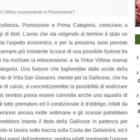
ome? Africo nuovamente in Promozione?
Eccellenza, Promozione e Prima Categoria, comiciano a
gi di titoli. L'anno che sta volgendo al termine è stato un
rda l'aspetto economico, e per la prossima sono previste
 sempre più insistente la voce di una possibile fusione tra
e ha rischiato la retrocessione, e la Virtus Villese oramai
ategoria. Una fusione che toglierebbe dalle uscite della
anto di Villa San Giovanni, mentre per la Gallicese, che ha
G
di calcio, si concretizzerebbe la possibilità di realizzare
tto sembra possa essere coinvolta anche una squadra di
utto prematuro ed il condizionale è d'obbligo, infatti da
m
d
sseranno ancora molte settimane e gli scenari potrebbero
ebbero intanto il titolo della Gallicese in partenza per
nto si lavora sotto traccia sulla Costa dei Gelsomini, ed il
i paesi dell'entroterra: sembra infatti imminente l'unione