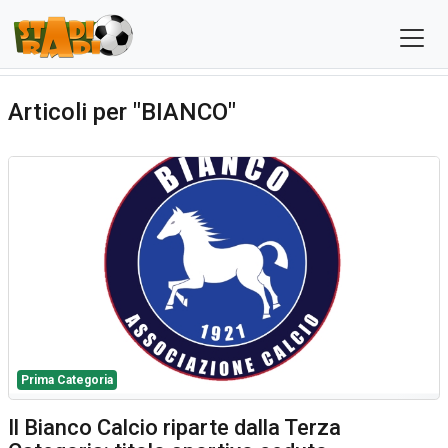
Articoli per "BIANCO"
Prima Categoria
Il Bianco Calcio riparte dalla Terza