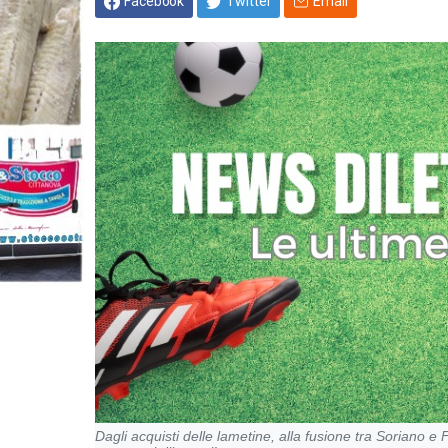
Facebook
Twitter
Email
Dagli acquisti delle lametine, alla fusione tra Soriano 