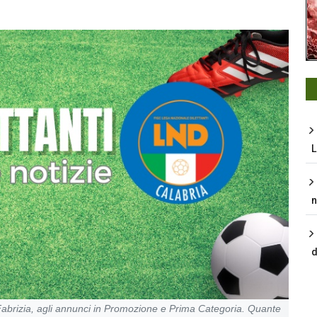
L
n
d
e Fabrizia, agli annunci in Promozione e Prima Categoria. Quante