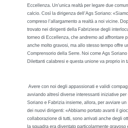
Eccellenza. Un’unica realtà per legare due comunit
calcio. Così la dirigenza dell’Ags Soriano: «Siamo 
compreso l’allargamento a realtà a noi vicine. Dop
trovato nei dirigenti della Fabriziese degli interloc
torneo di Eccellenza, che andremo ad affrontare p
anche molto gravosi, ma allo stesso tempo offre un
Comprensorio della Serre. Noi come Ags Soriano vo
Dilettanti calabresi e questa unione va proprio in t
Avere con noi degli appassionati e validi compagni
avviando altresì diverse interessanti iniziative per
Soriano e Fabrizia insieme, allora, per avviare un
dei nuovi dirigenti: «Abbiamo portato avanti il gioco
collaborazione di tutti, sono arrivati anche degli ott
la squadra era diventato particolarmente gravoso 